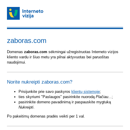
zaboras.com
Domenas
zaboras.com
sėkmingai užregistruotas Interneto vizijos
kliento vardu ir šiuo metu yra pilnai aktyvuotas bei paruoštas
naudojimui.
Norite nukreipti zaboras.com?
Prisijunkite prie savo paskyros
klientų sistemoje
;
ties skyriumi "Paslaugos" pasirinkite nuorodą
Plačiau...
;
pasirinkite domeno pavadinimą ir paspauskite mygtuką
Nukreipti
.
Po pakeitimų domenas pradės veikti per 1 val.