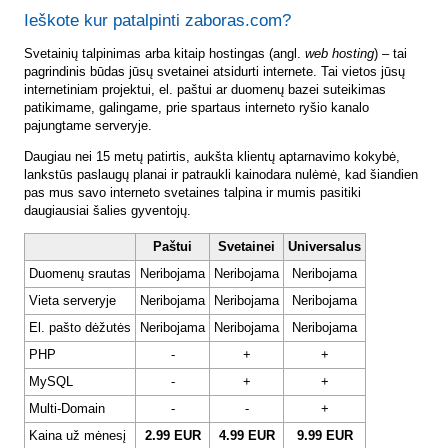
Ieškote kur patalpinti zaboras.com?
Svetainių talpinimas arba kitaip hostingas (angl.
web hosting
) – tai
pagrindinis būdas jūsų svetainei atsidurti internete. Tai vietos jūsų
internetiniam projektui, el. paštui ar duomenų bazei suteikimas
patikimame, galingame, prie spartaus interneto ryšio kanalo
pajungtame serveryje.
Daugiau nei 15 metų patirtis, aukšta klientų aptarnavimo kokybė,
lankstūs paslaugų planai ir patraukli kainodara nulėmė, kad šiandien
pas mus savo interneto svetaines talpina ir mumis pasitiki
daugiausiai šalies gyventojų.
Paštui
Svetainei
Universalus
Duomenų srautas
Neribojama
Neribojama
Neribojama
Vieta serveryje
Neribojama
Neribojama
Neribojama
El. pašto dėžutės
Neribojama
Neribojama
Neribojama
PHP
-
+
+
MySQL
-
+
+
Multi-Domain
-
-
+
Kaina už mėnesį
2.99 EUR
4.99 EUR
9.99 EUR