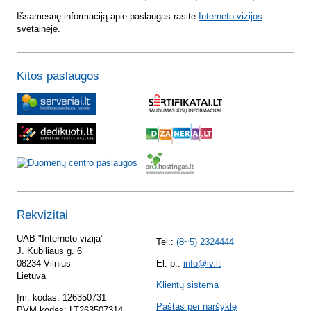
Išsamesnę informaciją apie paslaugas rasite
Interneto vizijos
svetainėje.
Kitos paslaugos
Rekvizitai
UAB "Interneto vizija"
Tel.:
(8~5) 2324444
J. Kubiliaus g. 6
08234 Vilnius
El. p.:
info@iv.lt
Lietuva
Klientų sistema
Įm. kodas: 126350731
Paštas per naršyklę
PVM kodas: LT263507314